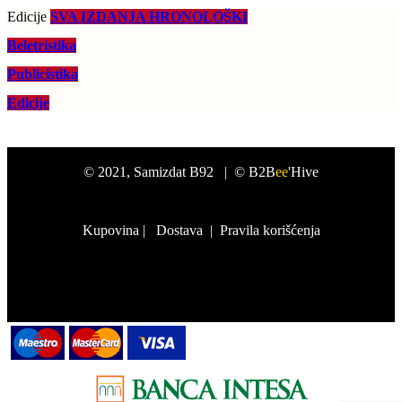
Edicije
SVA IZDANJA HRONOLOŠKI
Beletristika
Publicistika
Edicije
©
2021
, Samizdat B92 |
© B2B
ee
'Hive
Kupovina
|
Dostava
|
Pravila korišćenja