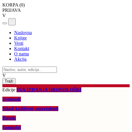
KORPA (
0
)
PRIJAVA
V
0
Naslovna
Knjige
Vesti
Kontakt
O nama
Akcija
V
Edicije
SVA IZDANJA HRONOLOŠKI
Svetionik
Mladi književni supertalenti
Busola
Samizdat