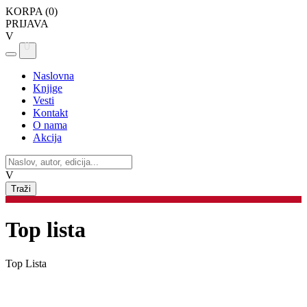
KORPA (
0
)
PRIJAVA
V
0
Naslovna
Knjige
Vesti
Kontakt
O nama
Akcija
V
Top lista
Top Lista