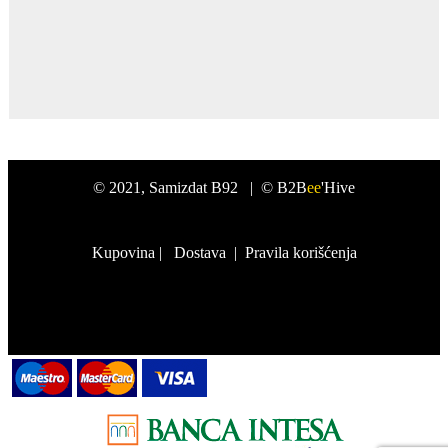
©
2021
, Samizdat B92 |
© B2B
ee
'Hive
Kupovina
|
Dostava
|
Pravila korišćenja