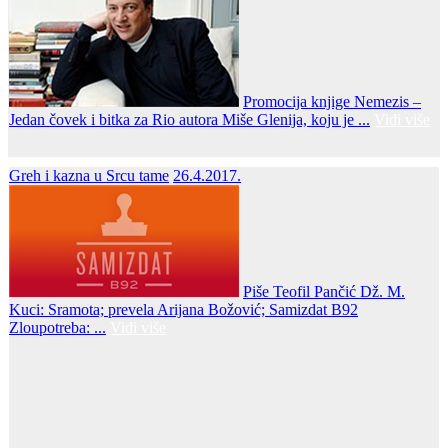
Promocija knjige Nemezis –
Jedan čovek i bitka za Rio autora Miše Glenija, koju je ...
Vidi više
Greh i kazna u Srcu tame
26.4.2017.
Piše Teofil Pančić Dž. M.
Kuci: Sramota; prevela Arijana Božović; Samizdat B92
Zloupotreba: ...
Vidi više