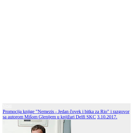
Vesti
Promocija knjige "Nemezis - Jedan čovek i bitka za Rio" i razgovor
sa autorom Mišom Glenijem u knjižari Delfi SKC
3.10.2017.