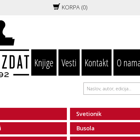
KORPA (
0
)
Knjige
Vesti
Kontakt
O nam
Svetionik
i
Busola