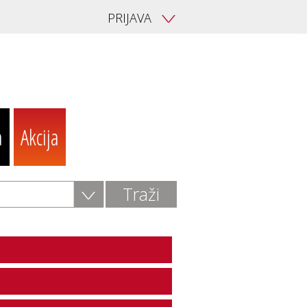
PRIJAVA
V
a
Akcija
V