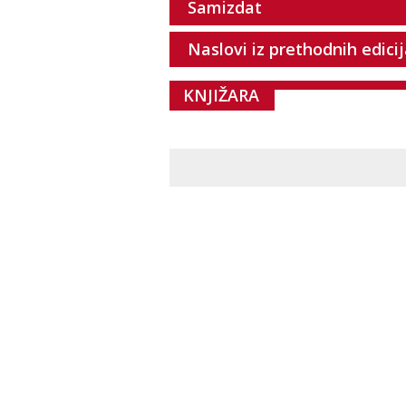
Samizdat
Naslovi iz prethodnih edici
KNJIŽARA