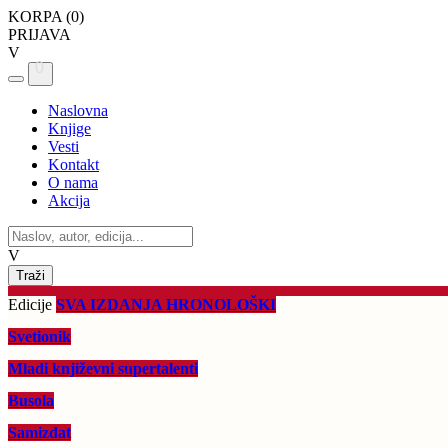
KORPA (
0
)
PRIJAVA
V
0
Naslovna
Knjige
Vesti
Kontakt
O nama
Akcija
V
Edicije
SVA IZDANJA HRONOLOŠKI
Svetionik
Mladi književni supertalenti
Busola
Samizdat