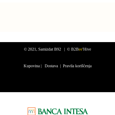
©
2021
, Samizdat B92 |
© B2B
ee
'Hive
Kupovina
|
Dostava
|
Pravila korišćenja