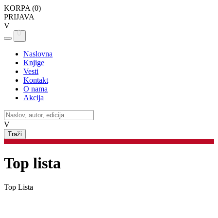
KORPA (
0
)
PRIJAVA
V
0
Naslovna
Knjige
Vesti
Kontakt
O nama
Akcija
V
Top lista
Top Lista