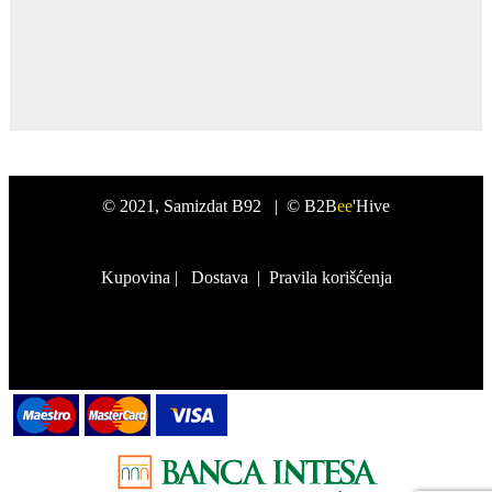
©
2021
, Samizdat B92 |
© B2B
ee
'Hive
Kupovina
|
Dostava
|
Pravila korišćenja