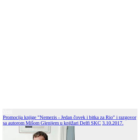
Vesti
Promocija knjige "Nemezis - Jedan čovek i bitka za Rio" i razgovor
sa autorom Mišom Glenijem u knjižari Delfi SKC
3.10.2017.