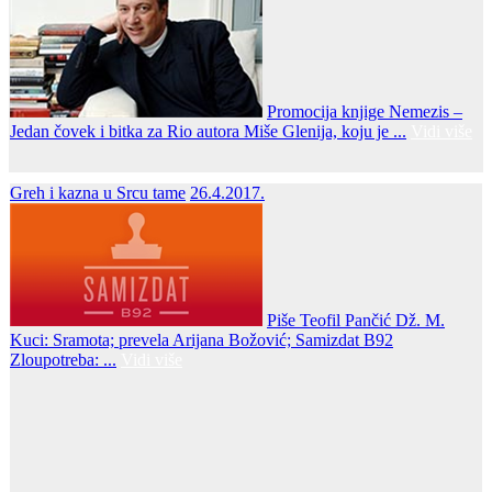
Promocija knjige Nemezis –
Jedan čovek i bitka za Rio autora Miše Glenija, koju je ...
Vidi više
Greh i kazna u Srcu tame
26.4.2017.
Piše Teofil Pančić Dž. M.
Kuci: Sramota; prevela Arijana Božović; Samizdat B92
Zloupotreba: ...
Vidi više