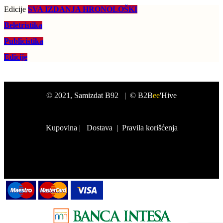
Edicije
SVA IZDANJA HRONOLOŠKI
Beletristika
Publicistika
Edicije
©
2021
, Samizdat B92 |
© B2B
ee
'Hive
Kupovina
|
Dostava
|
Pravila korišćenja