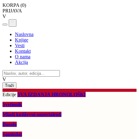
KORPA (
0
)
PRIJAVA
V
0
Naslovna
Knjige
Vesti
Kontakt
O nama
Akcija
V
Edicije
SVA IZDANJA HRONOLOŠKI
Svetionik
Mladi književni supertalenti
Busola
Samizdat