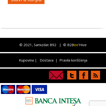
©
2021
, Samizdat B92 |
© B2B
ee
'Hive
Kupovina
|
Dostava
|
Pravila korišćenja