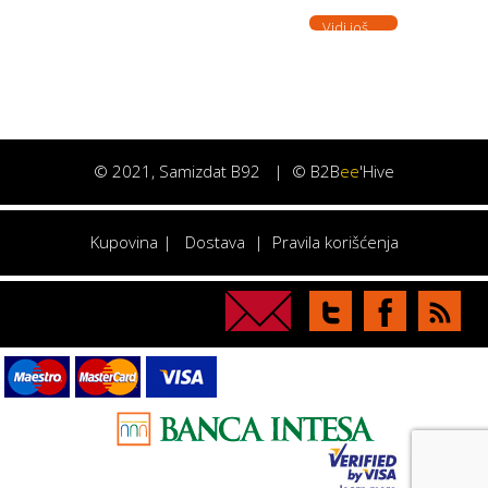
Vidi još. . .
©
2021
, Samizdat B92 |
© B2B
ee
'Hive
Kupovina
|
Dostava
|
Pravila korišćenja