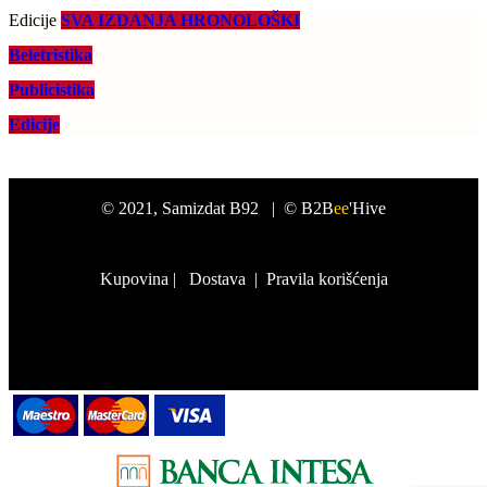
Edicije
SVA IZDANJA HRONOLOŠKI
Beletristika
Publicistika
Edicije
©
2021
, Samizdat B92 |
© B2B
ee
'Hive
Kupovina
|
Dostava
|
Pravila korišćenja