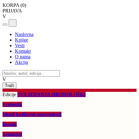
KORPA (
0
)
PRIJAVA
V
0
Naslovna
Knjige
Vesti
Kontakt
O nama
Akcija
V
Edicije
SVA IZDANJA HRONOLOŠKI
Svetionik
Mladi književni supertalenti
Busola
Samizdat