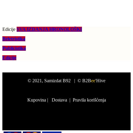
Edicije
SVA IZDANJA HRONOLOŠKI
Beletristika
Publicistika
Edicije
©
2021
, Samizdat B92 |
© B2B
ee
'Hive
Kupovina
|
Dostava
|
Pravila korišćenja