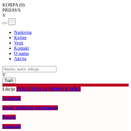
KORPA (
0
)
PRIJAVA
V
0
Naslovna
Knjige
Vesti
Kontakt
O nama
Akcija
V
Edicije
SVA IZDANJA HRONOLOŠKI
Svetionik
Mladi književni supertalenti
Busola
Samizdat