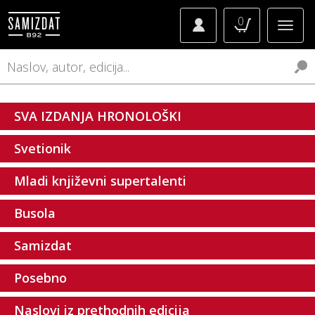
0
SVA IZDANJA HRONOLOŠKI
Svetionik
Mladi književni supertalenti
Busola
Samizdat
Posebno
Naslovi iz prethodnih edicija