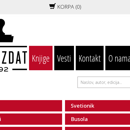
KORPA (
0
)
Knjige
Vesti
Kontakt
O nam
Svetionik
i
Busola