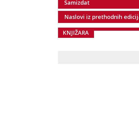
Samizdat
Naslovi iz prethodnih edici
KNJIŽARA