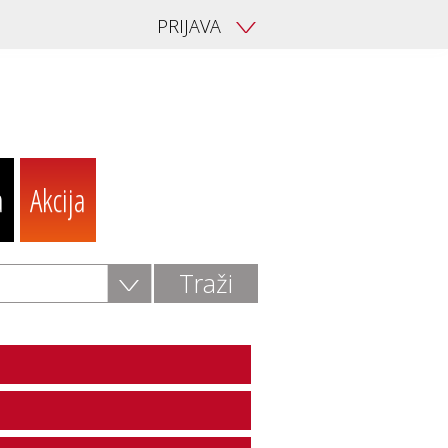
PRIJAVA
V
a
Akcija
V