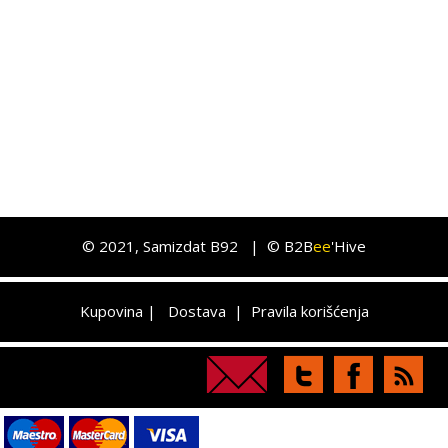
©
2021
, Samizdat B92 |
© B2B
ee
'Hive
Kupovina
|
Dostava
|
Pravila korišćenja