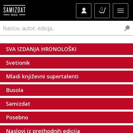
0
SVA IZDANJA HRONOLOŠKI
Svetionik
Mladi književni supertalenti
Busola
Samizdat
Posebno
Naslovi iz prethodnih edicija