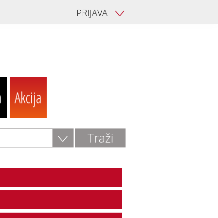
PRIJAVA
V
a
Akcija
V