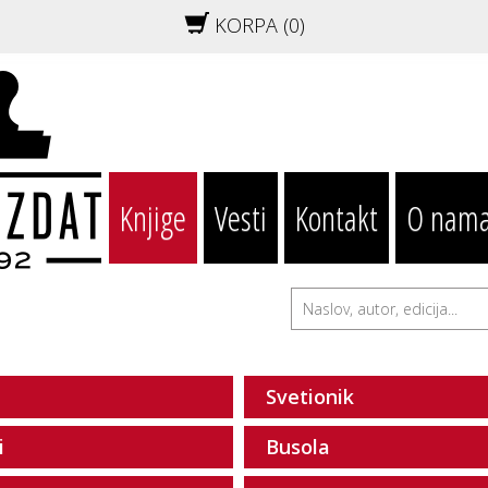
KORPA (
0
)
Knjige
Vesti
Kontakt
O nam
Svetionik
i
Busola