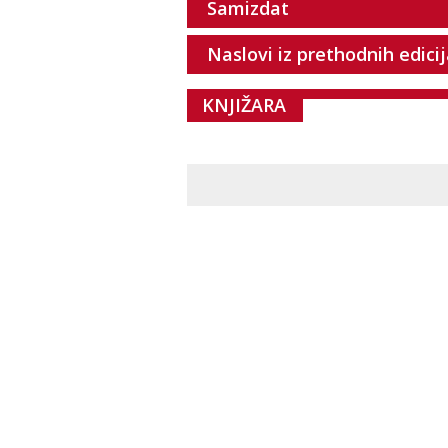
Samizdat
Naslovi iz prethodnih edici
KNJIŽARA