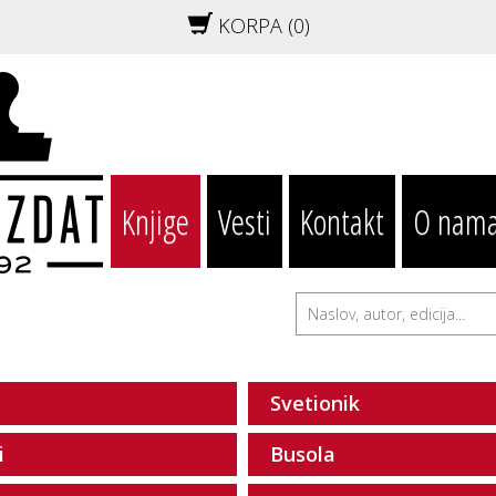
KORPA (
0
)
Knjige
Vesti
Kontakt
O nam
Svetionik
i
Busola