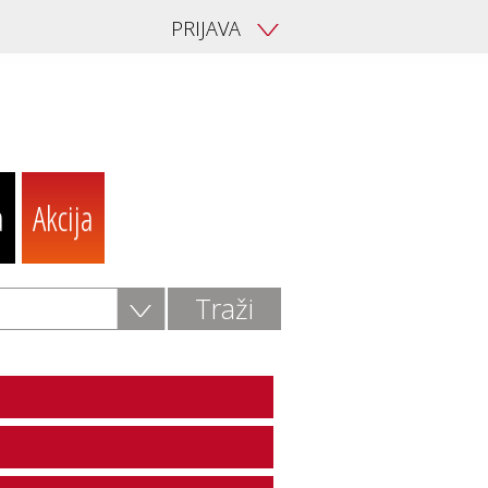
PRIJAVA
V
a
Akcija
V