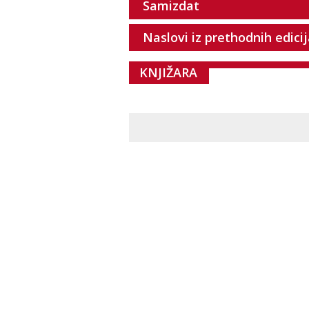
Samizdat
Naslovi iz prethodnih edici
KNJIŽARA