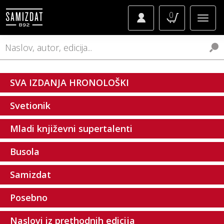
0
SVA IZDANJA HRONOLOŠKI
Svetionik
Mladi književni supertalenti
Busola
Samizdat
Posebno
Naslovi iz prethodnih edicija