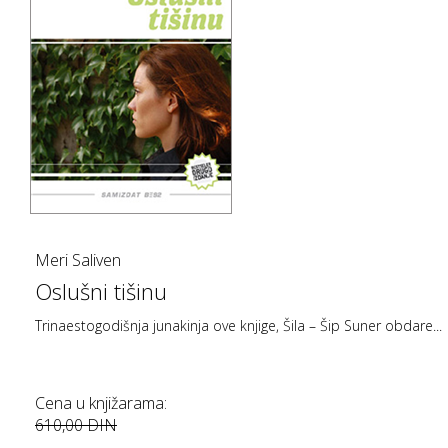
Meri Saliven
Oslušni tišinu
Trinaestogodišnja junakinja ove knjige, Šila – Šip Suner obdare...
Cena u knjižarama:
610,00 DIN