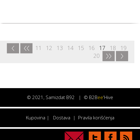
<
<<
11
12
13
14
15
16
17
18
19
>>
>
20
©
2021
, Samizdat B92 |
© B2B
ee
'Hive
Kupovina
|
Dostava
|
Pravila korišćenja